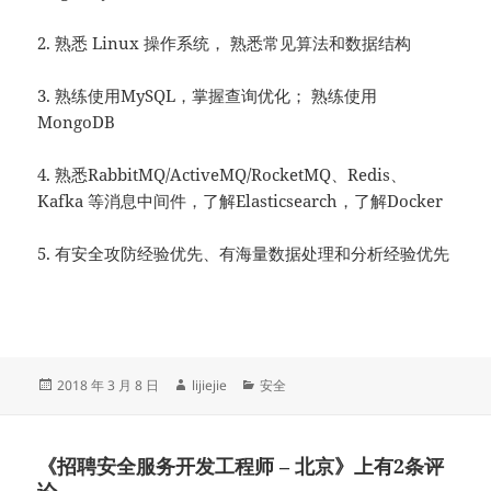
2. 熟悉 Linux 操作系统， 熟悉常见算法和数据结构
3. 熟练使用MySQL，掌握查询优化； 熟练使用
MongoDB
4. 熟悉RabbitMQ/ActiveMQ/RocketMQ、Redis、
Kafka 等消息中间件，了解Elasticsearch，了解Docker
5. 有安全攻防经验优先、有海量数据处理和分析经验优先
发
作
分
2018 年 3 月 8 日
lijiejie
安全
布
者
类
于
《招聘安全服务开发工程师 – 北京》上有2条评
论