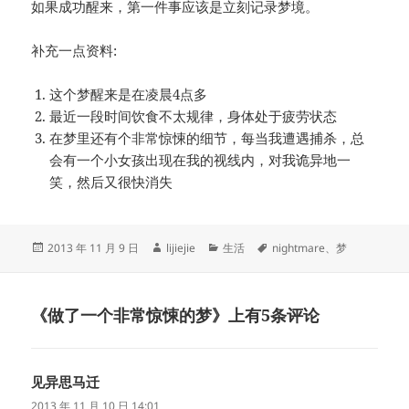
如果成功醒来，第一件事应该是立刻记录梦境。
补充一点资料:
这个梦醒来是在凌晨4点多
最近一段时间饮食不太规律，身体处于疲劳状态
在梦里还有个非常惊悚的细节，每当我遭遇捕杀，总
会有一个小女孩出现在我的视线内，对我诡异地一
笑，然后又很快消失
发
作
分
标
2013 年 11 月 9 日
lijiejie
生活
nightmare
、
梦
布
者
类
签
于
《做了一个非常惊悚的梦》上有5条评论
见异思马迁
说
道：
2013 年 11 月 10 日 14:01