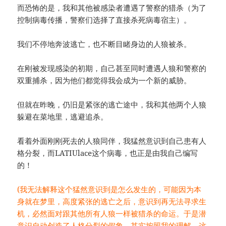
而恐怖的是，我和其他被感染者遭遇了警察的猎杀（为了
控制病毒传播，警察们选择了直接杀死病毒宿主）。
我们不停地奔波逃亡，也不断目睹身边的人狼被杀。
在刚被发现感染的初期，自己甚至同时遭遇人狼和警察的
双重捕杀，因为他们都觉得我会成为一个新的威胁。
但就在昨晚，仍旧是紧张的逃亡途中，我和其他两个人狼
躲避在菜地里，逃避追杀。
看着外面刚刚死去的人狼同伴，我猛然意识到自己患有人
格分裂，而LATIUlace这个病毒，也正是由我自己编写
的！
(我无法解释这个猛然意识到是怎么发生的，可能因为本
身就在梦里，高度紧张的逃亡之后，
意识到再无法寻求生
机，必然面对跟其他所有人狼一样被猎杀的命运。
于是潜
意识自动创造了人格分裂的假象。
其实按照我的理解，这