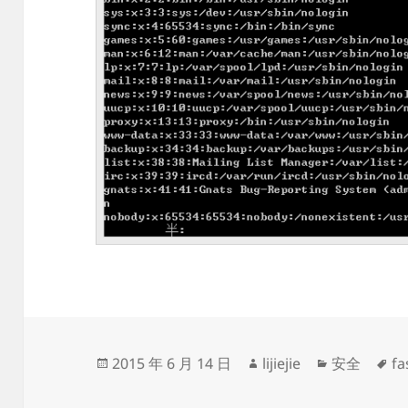
发
作
分
标
2015 年 6 月 14 日
lijiejie
安全
fa
布
者
类
签
于