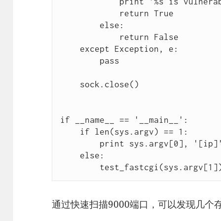
            print '%s is vulnerable!' % ip

            return True

        else:

            return False

    except Exception, e:

        pass

    sock.close()

if __name__ == '__main__':

    if len(sys.argv) == 1:

        print sys.argv[0], '[ip]'

    else:

通过快速扫描9000端口，可以发现几个