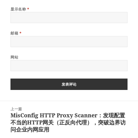
显示名称
*
邮箱
*
网站
文
上一篇
章
MisConfig HTTP Proxy Scanner：发现配置
上
导
不当的HTTP网关（正反向代理），突破边界访
篇
航
问企业内网应用
文
章：