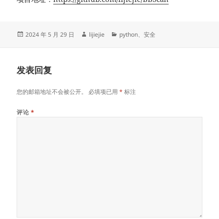
发
作
分
2024 年 5 月 29 日
lijiejie
python
、
安全
布
者
类
于
发表回复
您的邮箱地址不会被公开。
必填项已用
*
标注
评论
*